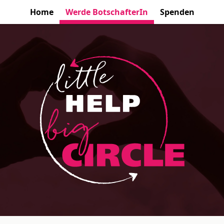
Home
Werde BotschafterIn
Spenden